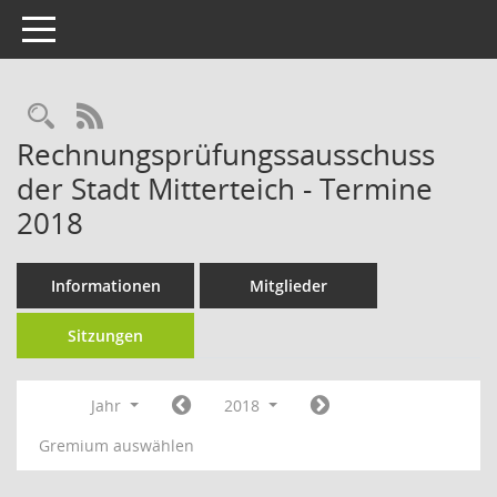
Toggle navigation
RSS-Feed
Rechnungsprüfungssausschuss
der Stadt Mitterteich - Termine
2018
Informationen
Mitglieder
Sitzungen
Jahr
2018
Gremium auswählen