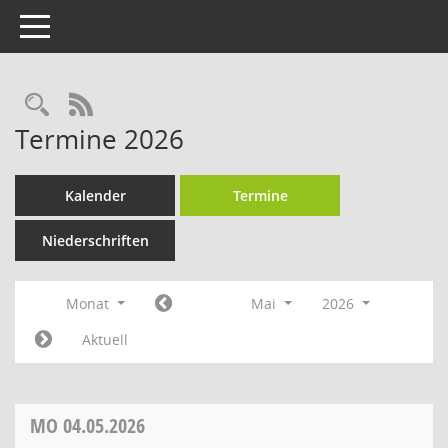
Toggle navigation
RSS-Feed
Termine 2026
Kalender
Termine
Niederschriften
Monat
Mai
2026
Aktuell
MO
04.05.2026