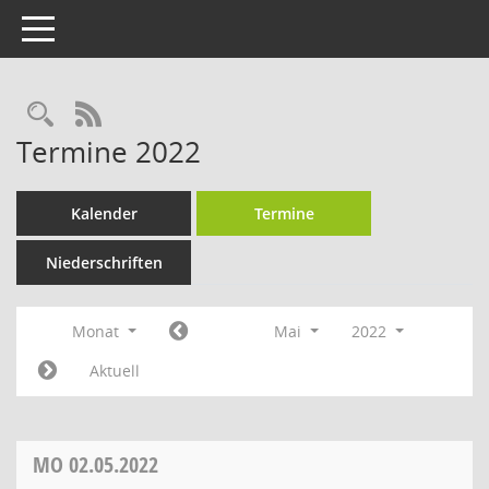
Toggle navigation
RSS-Feed
Termine 2022
Kalender
Termine
Niederschriften
Monat
Mai
2022
Aktuell
MO
02.05.2022