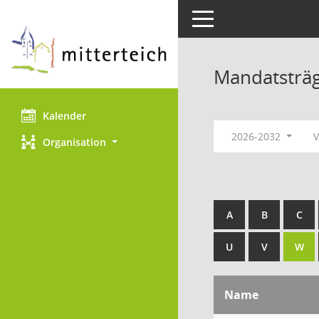
Toggle navigation
Mandatsträ
Kalender
2026-2032
V
Organisation
A
B
C
U
V
W
Name