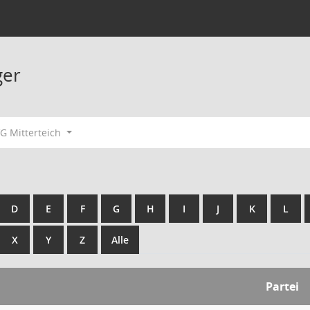
ger
G Mitterteich
D
E
F
G
H
I
J
K
L
X
Y
Z
Alle
Partei