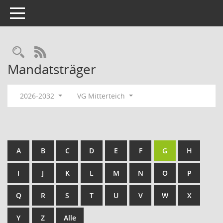
Toggle navigation
RSS-Feed
Mandatsträger
2026-2032
VG Mitterteich
A
B
C
D
E
F
G
H
I
J
K
L
M
N
O
P
Q
R
S
T
U
V
W
X
Y
Z
Alle