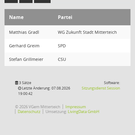
Name
Partei
Matthias Gradl
WG Zukunft Stadt Mitterteich
Gerhard Greim
SPD
Stefan Grillmeier
CSU
3 Sätze
Software:
(Wird in
Letzte Änderung: 07.08.2026
Sitzungsdienst
Session
19:00:42
© 2026 VGem Mitterteich
Impressum
Datenschutz
Umsetzung:
LivingData GmbH