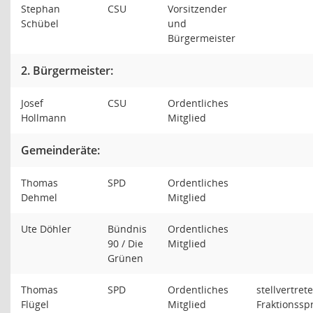
Stephan
CSU
Vorsitzender
Schübel
und
Bürgermeister
2. Bürgermeister:
Josef
CSU
Ordentliches
Hollmann
Mitglied
Gemeinderäte:
Thomas
SPD
Ordentliches
Dehmel
Mitglied
Ute Döhler
Bündnis
Ordentliches
90 / Die
Mitglied
Grünen
Thomas
SPD
Ordentliches
stellvertret
Flügel
Mitglied
Fraktionssp