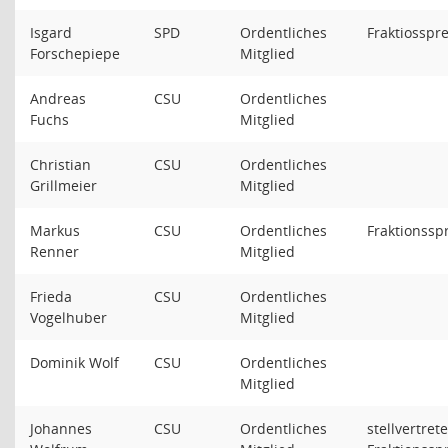
Isgard
SPD
Ordentliches
Fraktiosspr
Forschepiepe
Mitglied
Andreas
CSU
Ordentliches
Fuchs
Mitglied
Christian
CSU
Ordentliches
Grillmeier
Mitglied
Markus
CSU
Ordentliches
Fraktionssp
Renner
Mitglied
Frieda
CSU
Ordentliches
Vogelhuber
Mitglied
Dominik Wolf
CSU
Ordentliches
Mitglied
Johannes
CSU
Ordentliches
stellvertret