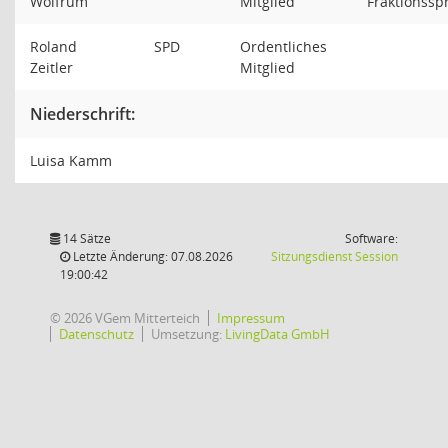
Wolfrum
Mitglied
Fraktionssp
Roland
SPD
Ordentliches
Zeitler
Mitglied
Niederschrift:
Luisa Kamm
14 Sätze
Software:
(Wird in
Letzte Änderung: 07.08.2026
Sitzungsdienst
Session
19:00:42
© 2026 VGem Mitterteich
Impressum
Datenschutz
Umsetzung:
LivingData GmbH