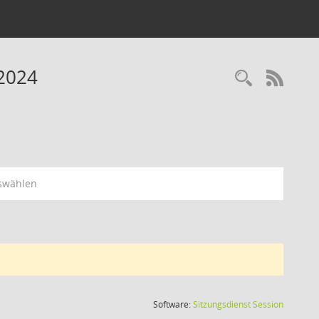
 2024
RSS-
swählen
(Wird in
Software:
Sitzungsdienst
Session