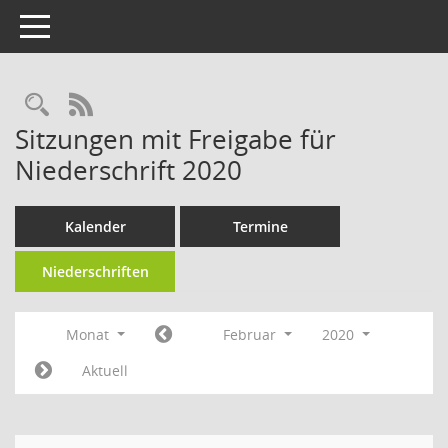
Toggle navigation
RSS-Feed
Sitzungen mit Freigabe für
Niederschrift 2020
Kalender
Termine
Niederschriften
Monat
Februar
2020
Aktuell