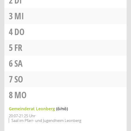
2
DI
3
MI
4
DO
5
FR
6
SA
7
SO
8
MO
Gemeinderat Leonberg
(ö/nö)
20:07-21:25 Uhr
Saal im Pfarr- und Jugendheim Leonberg