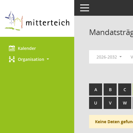
Toggle navigation
Mandatsträ
Kalender
2026-2032
V
Organisation
A
B
C
U
V
W
Keine Daten gefun