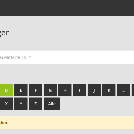
ger
G Mitterteich
D
E
F
G
H
I
J
K
L
X
Y
Z
Alle
den.