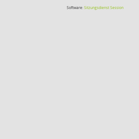
(Wird in
Software:
Sitzungsdienst
Session