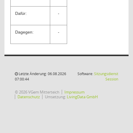
Dafür:
-
Dagegen:
-
Letzte Änderung: 06.08.2026
Software:
Sitzungsdienst
(Wird in
07:00:44
Session
© 2026 VGem Mitterteich
Impressum
Datenschutz
Umsetzung:
LivingData GmbH