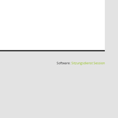
(Wird in
Software:
Sitzungsdienst
Session