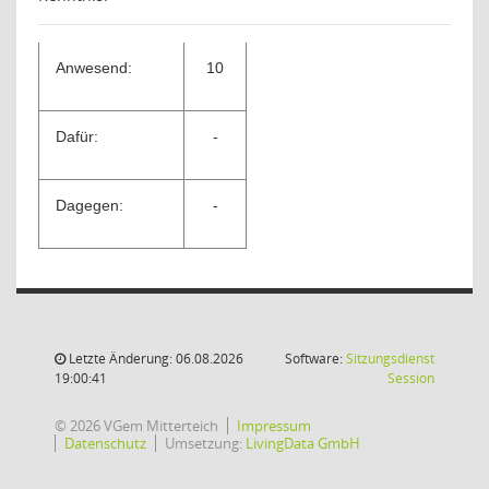
Anwesend:
10
Dafür:
-
Dagegen:
-
Letzte Änderung: 06.08.2026
Software:
Sitzungsdienst
(Wird in
19:00:41
Session
© 2026 VGem Mitterteich
Impressum
Datenschutz
Umsetzung:
LivingData GmbH