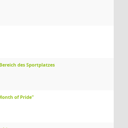
"
reich des Sportplatzes
onth of Pride"