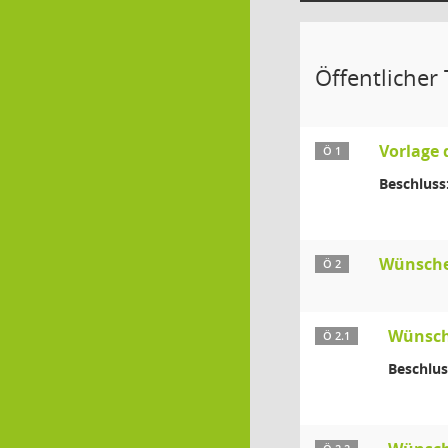
Öffentlicher T
Vorlage 
Ö 1
Beschluss
Wünsche
Ö 2
Wünsch
Ö 2.1
Beschlus