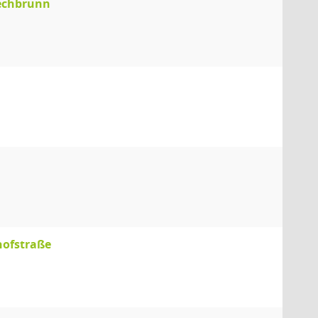
echbrunn
hofstraße