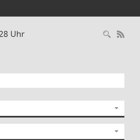
:28 Uhr
RSS-