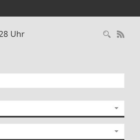
:28 Uhr
RSS-