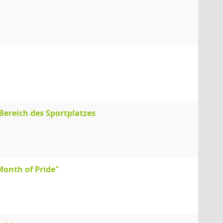
"
reich des Sportplatzes
onth of Pride"