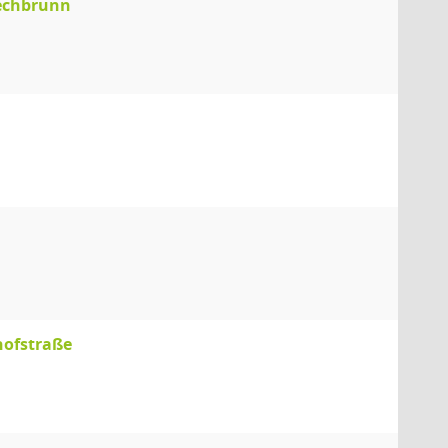
echbrunn
hofstraße