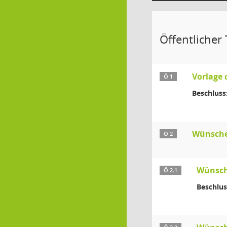
Öffentlicher T
Vorlage 
Ö 1
Beschluss
Wünsche
Ö 2
Wünsch
Ö 2.1
Beschlus