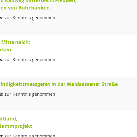
nd Radweg Mitterteich/Pleußen;
llen von Ruhebänken
s:
zur Kenntnis genommen
 Mitterteich;
cken
s:
zur Kenntnis genommen
ndigkeitsmessgerät in der Waldsassener Straße
s:
zur Kenntnis genommen
ftland;
hlammprojekt
s:
zur Kenntnis genommen