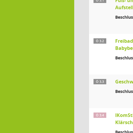
Fuß- u
Ö 3.1
Aufste
Beschlus
Freibad
Ö 3.2
Babybe
Beschlus
Geschwi
Ö 3.3
Beschlus
IKomSti
Ö 3.4
Klärsc
Beschlus