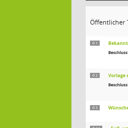
Öffentlicher T
Bekanntg
Ö 1
Beschluss
Vorlage 
Ö 2
Beschluss
Wünsche
Ö 3