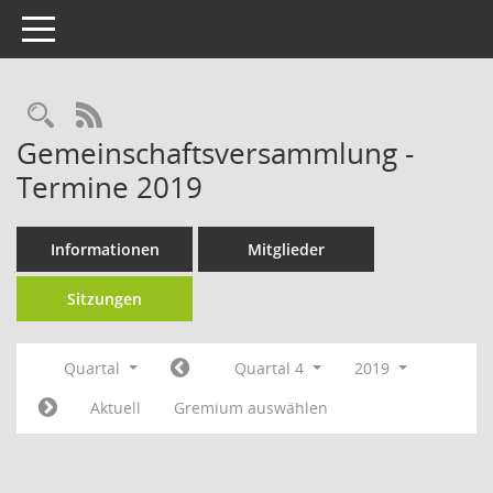
Toggle navigation
RSS-Feed
Gemeinschaftsversammlung -
Termine 2019
Informationen
Mitglieder
Sitzungen
Quartal
Quartal 4
2019
Aktuell
Gremium auswählen