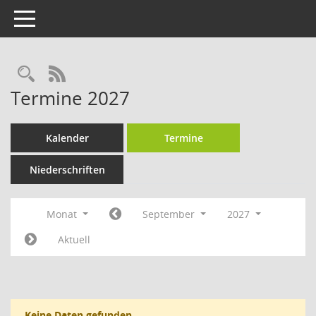
Toggle navigation
RSS-Feed
Termine 2027
Kalender
Termine
Niederschriften
Monat
September
2027
Aktuell
Keine Daten gefunden.