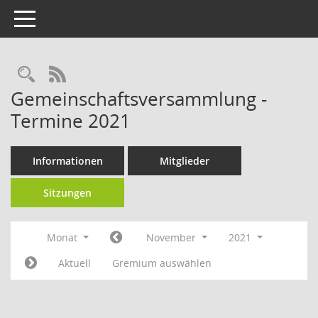
Toggle navigation
RSS-Feed
Gemeinschaftsversammlung -
Termine 2021
Informationen
Mitglieder
Sitzungen
Monat
November
2021
Aktuell
Gremium auswählen