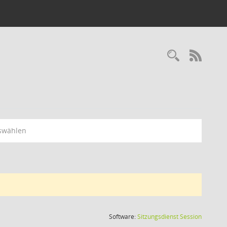
RSS-
swählen
(Wird in
Software:
Sitzungsdienst
Session