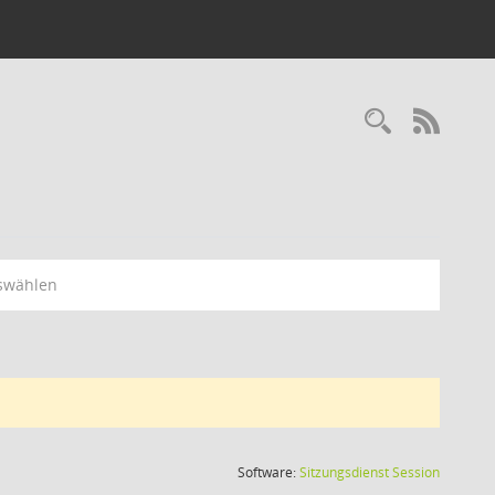
RSS-
swählen
(Wird in
Software:
Sitzungsdienst
Session