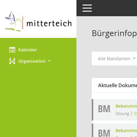
Toggle navigation
Bürgerinfop
Kalender
Alle Mandanten
Organisation
Aktuelle Dokum
BM
Bekanntm
Sitzung
0
BM
Bekanntm